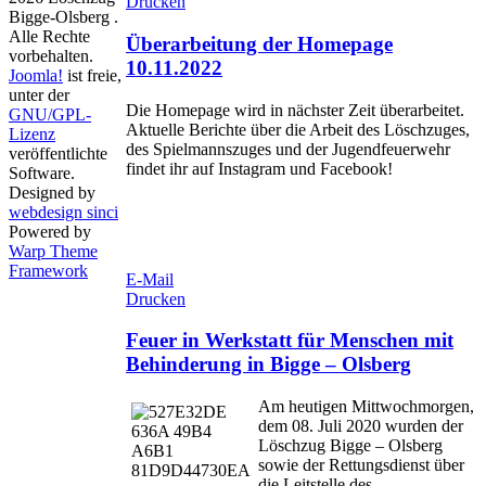
Drucken
Bigge-Olsberg .
Alle Rechte
Überarbeitung der Homepage
vorbehalten.
10.11.2022
Joomla!
ist freie,
unter der
Die Homepage wird in nächster Zeit überarbeitet.
GNU/GPL-
Aktuelle Berichte über die Arbeit des Löschzuges,
Lizenz
des Spielmannszuges und der Jugendfeuerwehr
veröffentlichte
findet ihr auf Instagram und Facebook!
Software.
Designed by
webdesign sinci
Powered by
Warp Theme
Framework
E-Mail
Drucken
Feuer in Werkstatt für Menschen mit
Behinderung in Bigge – Olsberg
Am heutigen Mittwochmorgen,
dem 08. Juli 2020 wurden der
Löschzug Bigge – Olsberg
sowie der Rettungsdienst über
die Leitstelle des