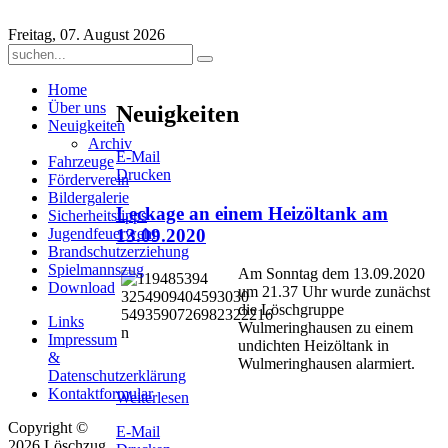
Freitag, 07. August 2026
Home
Über uns
Neuigkeiten
Neuigkeiten
Archiv
E-Mail
Fahrzeuge
Drucken
Förderverein
Bildergalerie
Leckage an einem Heizöltank am
Sicherheitstipps
13.09.2020
Jugendfeuerwehr
Brandschutzerziehung
Spielmannszug
Am Sonntag dem 13.09.2020
Download
um 21.37 Uhr wurde zunächst
die Löschgruppe
Links
Wulmeringhausen zu einem
Impressum
undichten Heizöltank in
&
Wulmeringhausen alarmiert.
Datenschutzerklärung
Kontaktformular
Weiterlesen
Copyright ©
E-Mail
2026 Löschzug