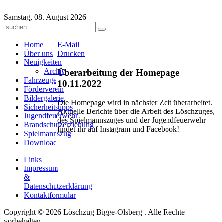
Samstag, 08. August 2026
Home
E-Mail
Über uns
Drucken
Neuigkeiten
Archiv
Überarbeitung der Homepage
Fahrzeuge
10.11.2022
Förderverein
Bildergalerie
Die Homepage wird in nächster Zeit überarbeitet.
Sicherheitstipps
Aktuelle Berichte über die Arbeit des Löschzuges,
Jugendfeuerwehr
des Spielmannszuges und der Jugendfeuerwehr
Brandschutzerziehung
findet ihr auf Instagram und Facebook!
Spielmannszug
Download
Links
Impressum
&
Datenschutzerklärung
Kontaktformular
Copyright © 2026 Löschzug Bigge-Olsberg . Alle Rechte
vorbehalten.