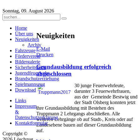
Sonntag, 09. August 2026
Home
Über uns
Neuigkeiten
Neuigkeiten
Archiv
E-Mail
Fahrzeuge
Drucken
Förderverein
Bildergalerie
Grundausbildung erfolgreich
Sicherheitstipps
abgeschlossen
Jugendfeuerwehr
Brandschutzerziehung
Spielmannszug
30 junge Feuerwehrleute,
Download
darunter 3 Feuerwehrfrauen,
aus der
Gemeinde Bestwig und
Links
der Stadt Olsberg konnten jetzt
Impressum
ihre Grundausbildung mit Bestehen des
&
Truppmann 2 Lehrgangs abschließen. Alle
Datenschutzerklärung
weiteren Lehrgänge ob auf Stadt-, Kreis oder auf
Kontaktformular
Landesebene bauen auf dieser Grundausbildung
auf.
Copyright ©
2026 Löschzug