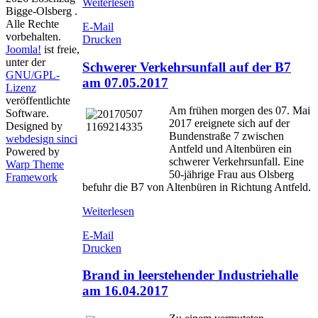
Weiterlesen
Bigge-Olsberg .
Alle Rechte
E-Mail
vorbehalten.
Drucken
Joomla!
ist freie,
unter der
Schwerer Verkehrsunfall auf der B7
GNU/GPL-
am 07.05.2017
Lizenz
veröffentlichte
Am frühen morgen des 07. Mai
Software.
2017 ereignete sich auf der
Designed by
Bundenstraße 7 zwischen
webdesign sinci
Antfeld und Altenbüren ein
Powered by
schwerer Verkehrsunfall. Eine
Warp Theme
50-jährige Frau aus Olsberg
Framework
befuhr die B7 von Altenbüren in Richtung Antfeld.
Weiterlesen
E-Mail
Drucken
Brand in leerstehender Industriehalle
am 16.04.2017