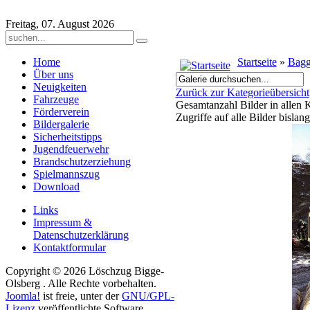
Freitag, 07. August 2026
Home
Startseite
»
Bagg
Über uns
Neuigkeiten
Zurück zur Kategorieübersicht
Fahrzeuge
Gesamtanzahl Bilder in allen 
Förderverein
Zugriffe auf alle Bilder bislan
Bildergalerie
Sicherheitstipps
Jugendfeuerwehr
Brandschutzerziehung
Spielmannszug
Download
Links
Impressum &
Datenschutzerklärung
Kontaktformular
Copyright © 2026 Löschzug Bigge-
Olsberg . Alle Rechte vorbehalten.
Joomla!
ist freie, unter der
GNU/GPL-
Lizenz
veröffentlichte Software.