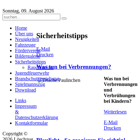
Sonntag, 09. August 2026
Home
Über uns
Sicherheitstipps
Neuigkeiten
Fahrzeuge
E-Mail
Förderverein
Drucken
Bildergalerie
Sicherheitstipps
Was tun bei Verbrennungen?
Rauchmelder
Jugendfeuerwehr
Brandschutzerziehung
Was tun bei
Spielmannszug
Verbrennungen
Download
und
Verbrühungen
Links
bei Kindern?
Impressum
&
Weiterlesen
Datenschutzerklärung
E-Mail
Kontaktformular
Drucken
Copyright ©
2026 Löschzug