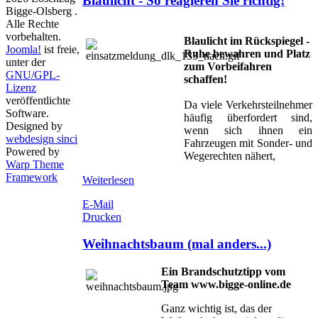
Blaulicht - So reagieren Sie richtig!
Bigge-Olsberg .
Alle Rechte
vorbehalten.
Blaulicht im Rückspiegel -
Joomla!
ist freie,
Ruhe bewahren und Platz
unter der
zum Vorbeifahren
GNU/GPL-
schaffen!
Lizenz
veröffentlichte
Da viele Verkehrsteilnehmer
Software.
häufig überfordert sind,
Designed by
wenn sich ihnen ein
webdesign sinci
Fahrzeugen mit Sonder- und
Powered by
Wegerechten nähert,
Warp Theme
Framework
Weiterlesen
E-Mail
Drucken
Weihnachtsbaum (mal anders...)
Ein Brandschutztipp vom
Team www.bigge-online.de
Ganz wichtig ist, das der