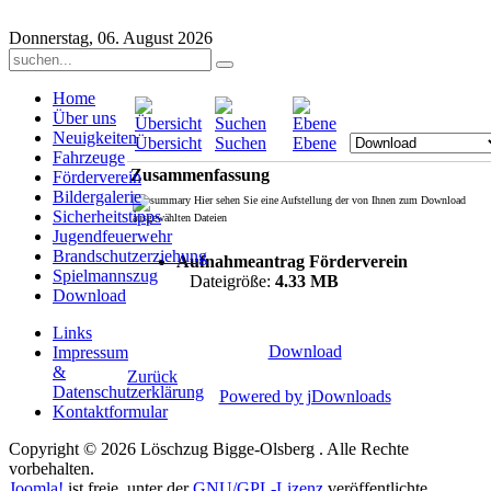
Donnerstag, 06. August 2026
Home
Über uns
Neuigkeiten
Übersicht
Suchen
Ebene
Fahrzeuge
Zusammenfassung
Förderverein
Bildergalerie
Hier sehen Sie eine Aufstellung der von Ihnen zum Download
Sicherheitstipps
ausgewählten Dateien
Jugendfeuerwehr
Brandschutzerziehung
Aufnahmeantrag Förderverein
Spielmannszug
Dateigröße:
4.33 MB
Download
Links
Download
Impressum
&
Zurück
Datenschutzerklärung
Powered by jDownloads
Kontaktformular
Copyright © 2026 Löschzug Bigge-Olsberg . Alle Rechte
vorbehalten.
Joomla!
ist freie, unter der
GNU/GPL-Lizenz
veröffentlichte