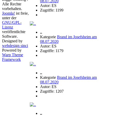
08.07.2020
Alle Rechte
Autor: ES
vorbehalten.
Zugriffe: 1199
Joomla!
ist freie,
unter der
GNU/GPL-
Lizenz
veröffentlichte
..
Software.
Kategorie
Brand im Josefsheim am
Designed by
08.07.2020
webdesign sinci
Autor: ES
Powered by
Zugriffe: 1179
Warp Theme
Framework
..
Kategorie
Brand im Josefsheim am
08.07.2020
Autor: ES
Zugriffe: 1207
..