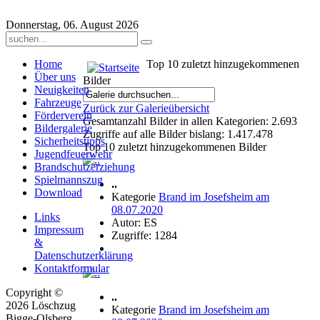
Donnerstag, 06. August 2026
Home
Top 10 zuletzt hinzugekommenen
Über uns
Bilder
Neuigkeiten
Fahrzeuge
Zurück zur Galerieübersicht
Förderverein
Gesamtanzahl Bilder in allen Kategorien: 2.693
Bildergalerie
Zugriffe auf alle Bilder bislang: 1.417.478
Sicherheitstipps
Top 10 zuletzt hinzugekommenen Bilder
Jugendfeuerwehr
Brandschutzerziehung
Spielmannszug
..
Download
Kategorie
Brand im Josefsheim am
08.07.2020
Links
Autor: ES
Impressum
Zugriffe: 1284
&
Datenschutzerklärung
Kontaktformular
Copyright ©
..
2026 Löschzug
Kategorie
Brand im Josefsheim am
Bigge-Olsberg .